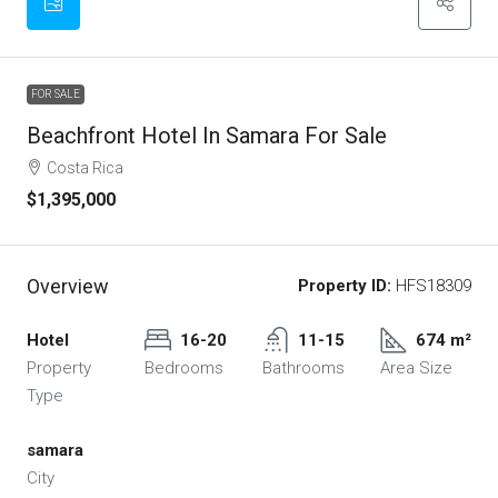
FOR SALE
Beachfront Hotel In Samara For Sale
Costa Rica
$1,395,000
Overview
Property ID:
HFS18309
Hotel
16-20
11-15
674 m²
Property
Bedrooms
Bathrooms
Area Size
Type
samara
City